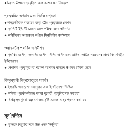
●উন্নত উত্পাদন প্রযুক্তি এবং কঠোর মান নিয়ন্ত্রণ
প্রত্যয়িত গুণমান এবং নির্ভরযোগ্যতা
●আন্তর্জাতিক বাজারের জন্য CE-প্রত্যয়িত মেশিন
● প্রতিটি ইউনিট চালান আগে পরীক্ষা এবং পরিদর্শন
● অবিচ্ছিন্ন অপারেশন অধীনে স্থিতিশীল কর্মক্ষমতা
ওয়ান-স্টপ প্যাকিং সলিউশন
● প্যাকিং মেশিন, লেবেলিং মেশিন, সিলিং মেশিন এবং তারিখ কোডিং সরঞ্জামের সাথে বিরামবিহীন
ইন্টিগ্রেশন
● পেশাদার প্রযুক্তিগত পরামর্শ আপনার বাস্তব উত্পাদন চাহিদা মেলে
বিশ্বব্যাপী বিক্রয়োত্তর সমর্থন
● ইংরেজি অপারেশন ম্যানুয়াল এবং ইনস্টলেশন ভিডিও
● অভিজ্ঞ প্রকৌশলীদের দ্বারা দূরবর্তী প্রযুক্তিগত সহায়তা
● বিনামূল্যে খুচরা যন্ত্রাংশ ওয়ারেন্টি সময়ের মধ্যে প্রদান করা হয়
মূল বৈশিষ্ট্য
● ন্যূনতম বিচ্যুতি সঙ্গে উচ্চ ওজন নির্ভুলতা