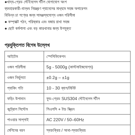
●খাদ্য-গ্রেড স্টেইনলেস স্টীল যোগাযোগ অংশ
ব্যবহারকারী-বান্ধব নিয়ন্ত্রণ প্যানেলের মাধ্যমে সহজ অপারেশন
বিভিন্ন চা পণ্যের জন্য সামঞ্জস্যযোগ্য ওজন পরিসীমা
● কম্প্যাক্ট গঠন, পরিষ্কার এবং বজায় রাখা সহজ
● ছোট কর্মশালা এবং বড় কারখানার জন্য উপযুক্ত
প্রযুক্তিগত বিশেষ উল্লেখ
আইটেম
স্পেসিফিকেশন
ওজন পরিসীমা
5g - 5000g (কাস্টমাইজযোগ্য)
ওজন নির্ভুলতা
±0.2g – ±1g
প্যাকিং গতি
10 - 30 ব্যাগ/মিনিট
ফড়িং উপাদান
ফুড-গ্রেড SUS304 স্টেইনলেস স্টীল
কন্ট্রোল সিস্টেম
পিএলসি + টাচ স্ক্রিন
পাওয়ার সাপ্লাই
AC 220V / 50–60Hz
মেশিনের ধরন
স্বয়ংক্রিয় / আধা-স্বয়ংক্রিয়