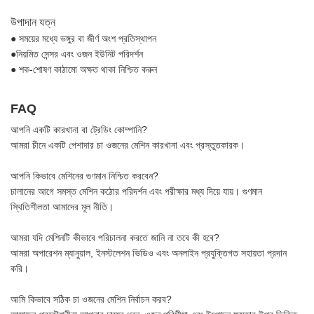
উপাদান যত্ন
● সময়ের মধ্যে ভঙ্গুর বা জীর্ণ অংশ প্রতিস্থাপন
●নিয়মিত সেন্সর এবং ওজন ইউনিট পরিদর্শন
● শক-শোষণ কাঠামো অক্ষত থাকা নিশ্চিত করুন
FAQ
আপনি একটি কারখানা বা ট্রেডিং কোম্পানি?
আমরা চীনে একটি পেশাদার চা ওজনের মেশিন কারখানা এবং প্রস্তুতকারক।
আপনি কিভাবে মেশিনের গুণমান নিশ্চিত করবেন?
চালানের আগে সমস্ত মেশিন কঠোর পরিদর্শন এবং পরীক্ষার মধ্য দিয়ে যায়। গুণমান
স্থিতিশীলতা আমাদের মূল নীতি।
আমরা যদি মেশিনটি কীভাবে পরিচালনা করতে জানি না তবে কী হবে?
আমরা অপারেশন ম্যানুয়াল, ইনস্টলেশন ভিডিও এবং অনলাইন প্রযুক্তিগত সহায়তা প্রদান
করি।
আমি কিভাবে সঠিক চা ওজনের মেশিন নির্বাচন করব?