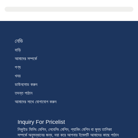
নেভি
বাড়ি
আমাদের সম্পর্কে
পণ্য
খবর
ডাউনলোড করুন
তদন্ত পাঠান
আমাদের সাথে যোগাযোগ করুন
Inquiry For Pricelist
লিকুইড ফিলিং মেশিন, লেবেলিং মেশিন, প্যাকিং মেশিন বা মূল্য তালিকা
সম্পর্কে অনুসন্ধানের জন্য, দয়া করে আপনার ইমেলটি আমাদের কাছে পাঠান