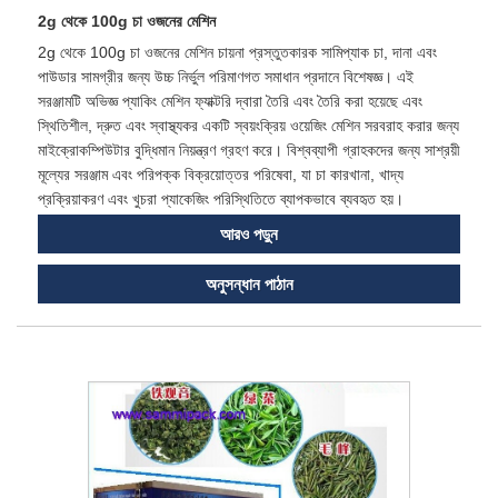
2g থেকে 100g চা ওজনের মেশিন
2g থেকে 100g চা ওজনের মেশিন চায়না প্রস্তুতকারক সামিপ্যাক চা, দানা এবং
পাউডার সামগ্রীর জন্য উচ্চ নির্ভুল পরিমাণগত সমাধান প্রদানে বিশেষজ্ঞ। এই
সরঞ্জামটি অভিজ্ঞ প্যাকিং মেশিন ফ্যাক্টরি দ্বারা তৈরি এবং তৈরি করা হয়েছে এবং
স্থিতিশীল, দ্রুত এবং স্বাস্থ্যকর একটি স্বয়ংক্রিয় ওয়েজিং মেশিন সরবরাহ করার জন্য
মাইক্রোকম্পিউটার বুদ্ধিমান নিয়ন্ত্রণ গ্রহণ করে। বিশ্বব্যাপী গ্রাহকদের জন্য সাশ্রয়ী
মূল্যের সরঞ্জাম এবং পরিপক্ক বিক্রয়োত্তর পরিষেবা, যা চা কারখানা, খাদ্য
প্রক্রিয়াকরণ এবং খুচরা প্যাকেজিং পরিস্থিতিতে ব্যাপকভাবে ব্যবহৃত হয়।
আরও পড়ুন
অনুসন্ধান পাঠান