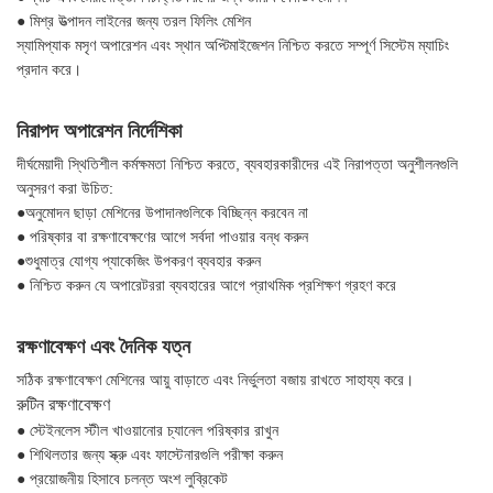
● মিশ্র উত্পাদন লাইনের জন্য তরল ফিলিং মেশিন
স্যামিপ্যাক মসৃণ অপারেশন এবং স্থান অপ্টিমাইজেশন নিশ্চিত করতে সম্পূর্ণ সিস্টেম ম্যাচিং
প্রদান করে।
নিরাপদ অপারেশন নির্দেশিকা
দীর্ঘমেয়াদী স্থিতিশীল কর্মক্ষমতা নিশ্চিত করতে, ব্যবহারকারীদের এই নিরাপত্তা অনুশীলনগুলি
অনুসরণ করা উচিত:
●অনুমোদন ছাড়া মেশিনের উপাদানগুলিকে বিচ্ছিন্ন করবেন না
● পরিষ্কার বা রক্ষণাবেক্ষণের আগে সর্বদা পাওয়ার বন্ধ করুন
●শুধুমাত্র যোগ্য প্যাকেজিং উপকরণ ব্যবহার করুন
● নিশ্চিত করুন যে অপারেটররা ব্যবহারের আগে প্রাথমিক প্রশিক্ষণ গ্রহণ করে
রক্ষণাবেক্ষণ এবং দৈনিক যত্ন
সঠিক রক্ষণাবেক্ষণ মেশিনের আয়ু বাড়াতে এবং নির্ভুলতা বজায় রাখতে সাহায্য করে।
রুটিন রক্ষণাবেক্ষণ
● স্টেইনলেস স্টীল খাওয়ানোর চ্যানেল পরিষ্কার রাখুন
● শিথিলতার জন্য স্ক্রু এবং ফাস্টেনারগুলি পরীক্ষা করুন
● প্রয়োজনীয় হিসাবে চলন্ত অংশ লুব্রিকেট