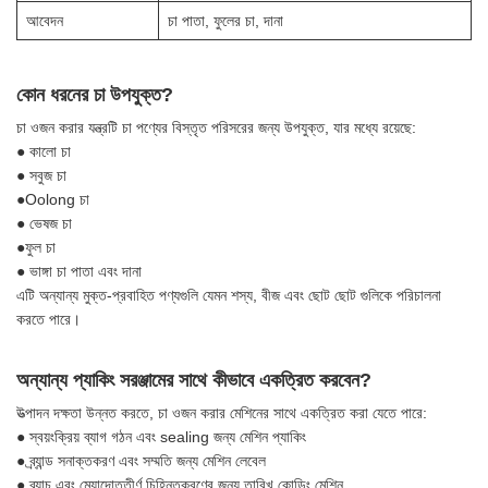
আবেদন
চা পাতা, ফুলের চা, দানা
কোন ধরনের চা উপযুক্ত?
চা ওজন করার যন্ত্রটি চা পণ্যের বিস্তৃত পরিসরের জন্য উপযুক্ত, যার মধ্যে রয়েছে:
● কালো চা
● সবুজ চা
●Oolong চা
● ভেষজ চা
●ফুল চা
● ভাঙ্গা চা পাতা এবং দানা
এটি অন্যান্য মুক্ত-প্রবাহিত পণ্যগুলি যেমন শস্য, বীজ এবং ছোট ছোট গুলিকে পরিচালনা
করতে পারে।
অন্যান্য প্যাকিং সরঞ্জামের সাথে কীভাবে একত্রিত করবেন?
উত্পাদন দক্ষতা উন্নত করতে, চা ওজন করার মেশিনের সাথে একত্রিত করা যেতে পারে:
● স্বয়ংক্রিয় ব্যাগ গঠন এবং sealing জন্য মেশিন প্যাকিং
● ব্র্যান্ড সনাক্তকরণ এবং সম্মতি জন্য মেশিন লেবেল
● ব্যাচ এবং মেয়াদোত্তীর্ণ চিহ্নিতকরণের জন্য তারিখ কোডিং মেশিন