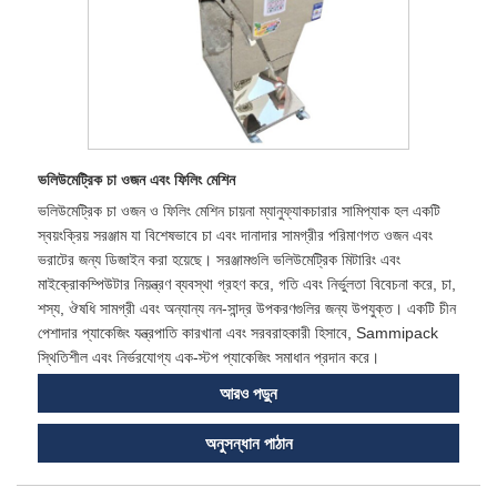
ভলিউমেট্রিক চা ওজন এবং ফিলিং মেশিন
ভলিউমেট্রিক চা ওজন ও ফিলিং মেশিন চায়না ম্যানুফ্যাকচারার সামিপ্যাক হল একটি
স্বয়ংক্রিয় সরঞ্জাম যা বিশেষভাবে চা এবং দানাদার সামগ্রীর পরিমাণগত ওজন এবং
ভরাটের জন্য ডিজাইন করা হয়েছে। সরঞ্জামগুলি ভলিউমেট্রিক মিটারিং এবং
মাইক্রোকম্পিউটার নিয়ন্ত্রণ ব্যবস্থা গ্রহণ করে, গতি এবং নির্ভুলতা বিবেচনা করে, চা,
শস্য, ঔষধি সামগ্রী এবং অন্যান্য নন-সান্দ্র উপকরণগুলির জন্য উপযুক্ত। একটি চীন
পেশাদার প্যাকেজিং যন্ত্রপাতি কারখানা এবং সরবরাহকারী হিসাবে, Sammipack
স্থিতিশীল এবং নির্ভরযোগ্য এক-স্টপ প্যাকেজিং সমাধান প্রদান করে।
আরও পড়ুন
অনুসন্ধান পাঠান