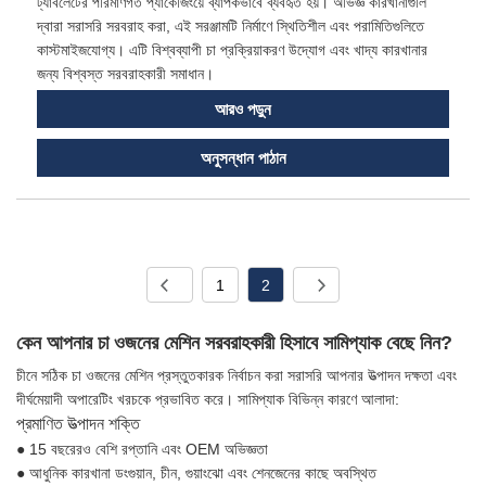
ট্যাবলেটের পরিমাণগত প্যাকেজিংয়ে ব্যাপকভাবে ব্যবহৃত হয়। অভিজ্ঞ কারখানাগুলি
দ্বারা সরাসরি সরবরাহ করা, এই সরঞ্জামটি নির্মাণে স্থিতিশীল এবং পরামিতিগুলিতে
কাস্টমাইজযোগ্য। এটি বিশ্বব্যাপী চা প্রক্রিয়াকরণ উদ্যোগ এবং খাদ্য কারখানার
জন্য বিশ্বস্ত সরবরাহকারী সমাধান।
আরও পড়ুন
অনুসন্ধান পাঠান
1
2
কেন আপনার চা ওজনের মেশিন সরবরাহকারী হিসাবে সামিপ্যাক বেছে নিন?
চীনে সঠিক চা ওজনের মেশিন প্রস্তুতকারক নির্বাচন করা সরাসরি আপনার উত্পাদন দক্ষতা এবং
দীর্ঘমেয়াদী অপারেটিং খরচকে প্রভাবিত করে। সামিপ্যাক বিভিন্ন কারণে আলাদা:
প্রমাণিত উত্পাদন শক্তি
● 15 বছরেরও বেশি রপ্তানি এবং OEM অভিজ্ঞতা
● আধুনিক কারখানা ডংগুয়ান, চীন, গুয়াংঝো এবং শেনজেনের কাছে অবস্থিত