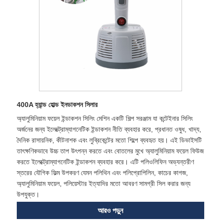
400A হ্যান্ড হোল্ড ইনডাকশন সিলার
অ্যালুমিনিয়াম ফয়েল ইন্ডাকশন সিলিং মেশিন একটি শিল্প সরঞ্জাম যা কন্টেইনার সিলিং
অর্জনের জন্য ইলেক্ট্রোম্যাগনেটিক ইন্ডাকশন নীতি ব্যবহার করে, প্রধানত ওষুধ, খাদ্য,
দৈনিক রাসায়নিক, কীটনাশক এবং লুব্রিকেন্টের মতো শিল্পে ব্যবহৃত হয়। এই ডিভাইসটি
তাৎক্ষণিকভাবে উচ্চ তাপ উৎপন্ন করতে এবং বোতলের মুখে অ্যালুমিনিয়াম ফয়েল ফিউজ
করতে ইলেক্ট্রোম্যাগনেটিক ইন্ডাকশন ব্যবহার করে। এটি পলিওলিফিন অভ্যন্তরীণ
স্তরের যৌগিক ফিল্ম উপকরণ যেমন পলিথিন এবং পলিপ্রোপিলিন, কাচের কাগজ,
অ্যালুমিনিয়াম ফয়েল, পলিয়েস্টার ইত্যাদির মতো আবরণ সামগ্রী সিল করার জন্য
উপযুক্ত।
আরও পড়ুন