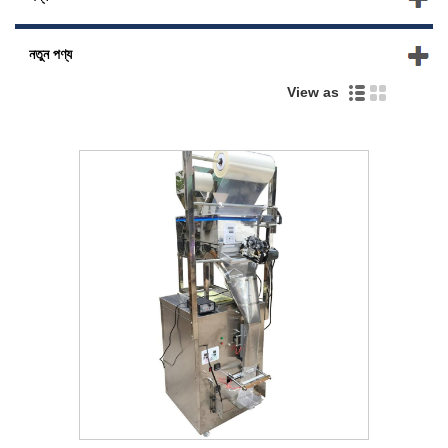
নতুন পণ্য
View as