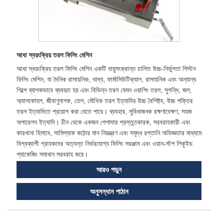
আধা স্বয়ংক্রিয় তরল ফিলিং মেশিন
আধা স্বয়ংক্রিয় তরল ফিলিং মেশিন একটি বায়ুসংক্রান্ত চালিত উচ্চ-নির্ভুলতা পিস্টন
ফিলিং মেশিন, যা দৈনিক রাসায়নিক, খাদ্য, ফার্মাসিউটিক্যাল, রাসায়নিক এবং অন্যান্য
শিল্পে ব্যাপকভাবে ব্যবহৃত হয় এবং বিভিন্ন তরল যেমন ওয়াশিং তরল, সুগন্ধি, জল,
অ্যালকোহল, জীবাণুনাশক, তেল, মৌখিক তরল ইত্যাদির উচ্চ বৈশিষ্ট্য, উচ্চ শক্তির
তরল ইত্যাদিতে প্রয়োগ করা যেতে পারে। ব্যবহার, সুবিধাজনক রক্ষণাবেক্ষণ, সহজ
অপারেশন ইত্যাদি। চীন থেকে একজন পেশাদার প্রস্তুতকারক, সরবরাহকারী এবং
কারখানা হিসাবে, সামিপ্যাক কঠোর মান নিয়ন্ত্রণ এবং সমৃদ্ধ রপ্তানি অভিজ্ঞতার মাধ্যমে
বিশ্বব্যাপী গ্রাহকদের অত্যন্ত নির্ভরযোগ্য ফিলিং সরঞ্জাম এবং ওয়ান-স্টপ লিকুইড
প্যাকেজিং সমাধান সরবরাহ করে।
আরও পড়ুন
অনুসন্ধান পাঠান