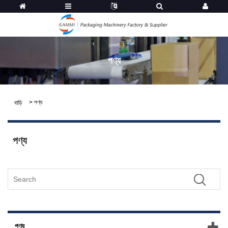
পণ্য
>
পণ্য
বাড়ি
পণ্য
পণ্য