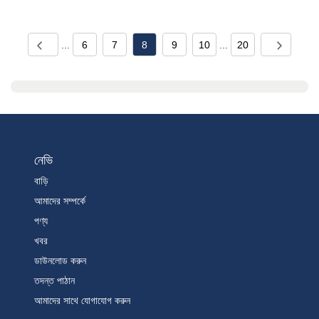
...
6
7
8
9
10
...
20
নেভি
বাড়ি
আমাদের সম্পর্কে
পণ্য
খবর
ডাউনলোড করুন
তদন্ত পাঠান
আমাদের সাথে যোগাযোগ করুন