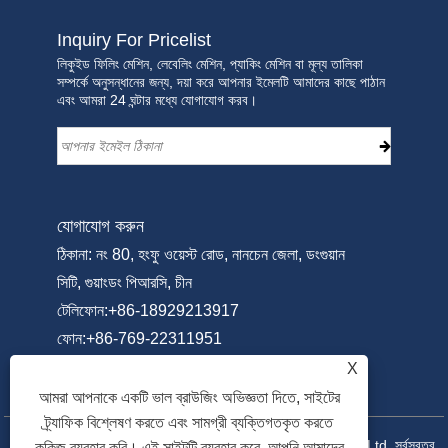
Inquiry For Pricelist
লিকুইড ফিলিং মেশিন, লেবেলিং মেশিন, প্যাকিং মেশিন বা মূল্য তালিকা
সম্পর্কে অনুসন্ধানের জন্য, দয়া করে আপনার ইমেলটি আমাদের কাছে পাঠান
এবং আমরা 24 ঘন্টার মধ্যে যোগাযোগ করব।
যোগাযোগ করুন
ঠিকানা: নং 80, হংফু ওয়েস্ট রোড, নানচেন জেলা, ডংগুয়ান
সিটি, গুয়াংডং পিআরসি, চীন
টেলিফোন:
+86-18929213917
ফোন:
+86-769-22311951
ইমেইল:
Info@sammipack.com
X
আমরা আপনাকে একটি ভাল ব্রাউজিং অভিজ্ঞতা দিতে, সাইটের
ট্র্যাফিক বিশ্লেষণ করতে এবং সামগ্রী ব্যক্তিগতকৃত করতে
কপিরাইট © 2025 Dongguan Sammi Packing Machine Co., Ltd. সর্বস্বত্ব
কুকিজ ব্যবহার করি। এই সাইটটি ব্যবহার করে, আপনি আমাদের