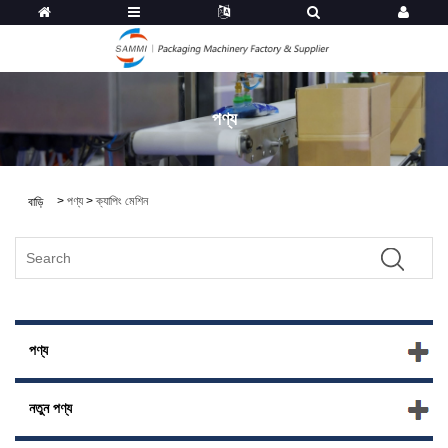
পণ্য
>
পণ্য
>
ক্যাপিং মেশিন
বাড়ি
পণ্য
নতুন পণ্য