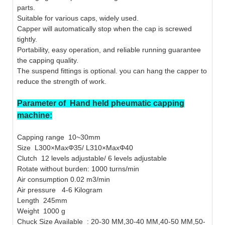
parts.
Suitable for various caps, widely used.
Capper will automatically stop when the cap is screwed
tightly.
Portability, easy operation, and reliable running guarantee
the capping quality.
The suspend fittings is optional. you can hang the capper to
reduce the strength of work.
Parameter of Hand held pheumatic capping
machine:
Capping range 10~30mm
Size L300×MaxΦ35/ L310×MaxΦ40
Clutch 12 levels adjustable/ 6 levels adjustable
Rotate without burden: 1000 turns/min
Air consumption 0.02 m3­/min
Air pressure 4-6 Kilogram
Length 245mm
Weight 1000 g
Chuck Size Available : 20-30 MM,30-40 MM,40-50 MM,50-