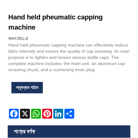
Hand held pheumatic capping
machine
মডেল:RG-II
Hand held pheumatic capping machine can effectively reduce
labor intensity and ensure the quality of cap screwing. Its main
purpose is to tighten and loosen various bottle caps. The
complete machine includes: the main unit, an aluminum cap
screwing chuck, and a cushioning inner plug.
অনুসন্ধান পাঠান
Facebook
X
WhatsApp
Pinterest
LinkedIn
Share
পণ্যের বর্ণনা